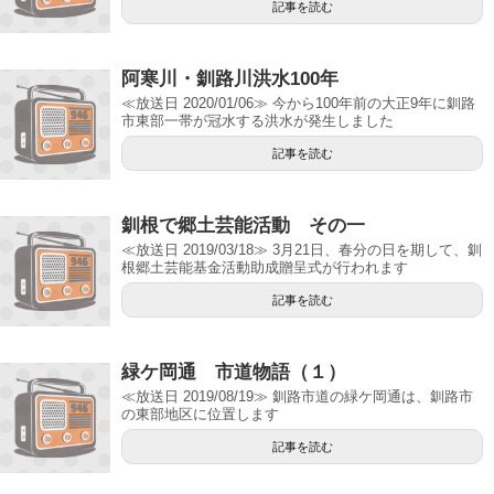
記事を読む
阿寒川・釧路川洪水100年
≪放送日 2020/01/06≫ 今から100年前の大正9年に釧路
市東部一帯が冠水する洪水が発生しました
記事を読む
釧根で郷土芸能活動 その一
≪放送日 2019/03/18≫ 3月21日、春分の日を期して、釧
根郷土芸能基金活動助成贈呈式が行われます
記事を読む
緑ケ岡通 市道物語（１）
≪放送日 2019/08/19≫ 釧路市道の緑ケ岡通は、釧路市
の東部地区に位置します
記事を読む