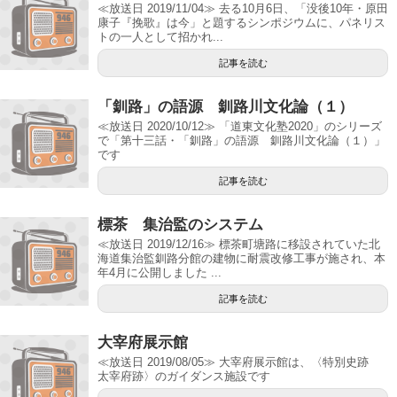
≪放送日 2019/11/04≫ 去る10月6日、「没後10年・原田
康子『挽歌』は今」と題するシンポジウムに、パネリス
トの一人として招かれ...
記事を読む
「釧路」の語源 釧路川文化論（１）
≪放送日 2020/10/12≫ 「道東文化塾2020」のシリーズ
で「第十三話・「釧路」の語源 釧路川文化論（１）」
です
記事を読む
標茶 集治監のシステム
≪放送日 2019/12/16≫ 標茶町塘路に移設されていた北
海道集治監釧路分館の建物に耐震改修工事が施され、本
年4月に公開しました ...
記事を読む
大宰府展示館
≪放送日 2019/08/05≫ 大宰府展示館は、〈特別史跡
太宰府跡〉のガイダンス施設です