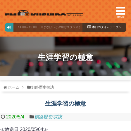
MENU
AMBLE
14:00～15:00
※まなぼっと夕焼けスタジオからこんにちはの週は12:00～13:00
本日のタイ
ムテーブル
生涯学習の極意
ホーム
釧路歴史探訪
生涯学習の極意
2020/5/4
釧路歴史探訪
≪放送日 2020/05/04≫