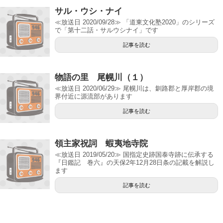
サル・ウシ・ナイ
≪放送日 2020/09/28≫ 「道東文化塾2020」のシリーズ
で「第十二話・サルウシナイ」です
記事を読む
物語の里 尾幌川（１）
≪放送日 2020/06/29≫ 尾幌川は、釧路郡と厚岸郡の境
界付近に源流部があります
記事を読む
領主家祝詞 蝦夷地寺院
≪放送日 2019/05/20≫ 国指定史跡国泰寺跡に伝承する
『日鑑記 巻六』の天保2年12月28日条の記載を解説し
ます
記事を読む