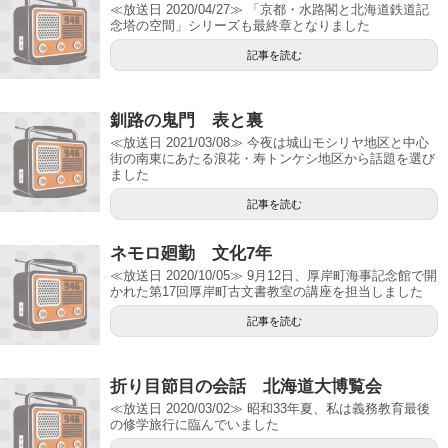
≪放送日 2020/04/27≫ 「京都・水路閣と北海道鉄道記
念塔の空間」シリーズも最終章となりました
記事を読む
釧路の鬼門 表と裏
≪放送日 2021/03/08≫ 今夜は城山モシリヤ地区と中心
街の南東にあたる浪花・寿トンケシ地区から話題を選び
ました
記事を読む
ネモロ廻勤 文化7年
≪放送日 2020/10/05≫ 9月12日、厚岸町海事記念館で開
かれた第17回厚岸町古文書教室の講座を担当しました
記事を読む
折り目節目の会話 北海道大博覧会
≪放送日 2020/03/02≫ 昭和33年夏、私は義務教育最後
の修学旅行に臨んでいました