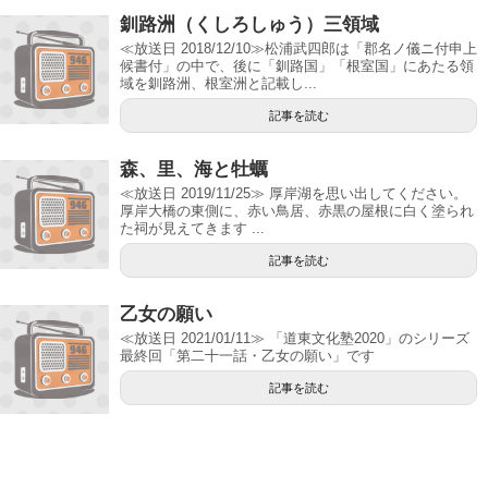
釧路洲（くしろしゅう）三領域
≪放送日 2018/12/10≫松浦武四郎は「郡名ノ儀ニ付申上
候書付」の中で、後に「釧路国」「根室国」にあたる領
域を釧路洲、根室洲と記載し...
記事を読む
森、里、海と牡蠣
≪放送日 2019/11/25≫ 厚岸湖を思い出してください。
厚岸大橋の東側に、赤い鳥居、赤黒の屋根に白く塗られ
た祠が見えてきます ...
記事を読む
乙女の願い
≪放送日 2021/01/11≫ 「道東文化塾2020」のシリーズ
最終回「第二十一話・乙女の願い」です
記事を読む