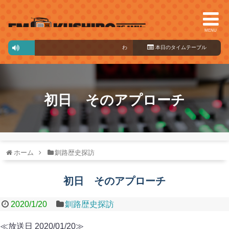
MENU
わくわく♪プラス
本日のタイ
07:30～13:30
ムテーブル
初日 そのアプローチ
ホーム
釧路歴史探訪
初日 そのアプローチ
2020/1/20
釧路歴史探訪
≪放送日 2020/01/20≫