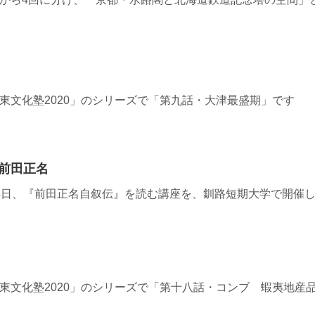
≫ 「道東文化塾2020」のシリーズで「第九話・大津最盛期」です
前田正名
3≫ 9月4日、『前田正名自叙伝』を読む講座を、釧路短期大学で開催
3≫ 「道東文化塾2020」のシリーズで「第十八話・コンブ 蝦夷地産