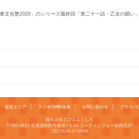
1≫ 「道東文化塾2020」のシリーズ最終回「第二十一話・乙女の願い
放送エリア
ラジオCM料金表
お問い合わせ
プライバ
株式会社エフエムくしろ
〒085-0813 北海道釧路市春採7-1-24 コーチャンフォー釧路店2F
TEL 0154-47-0946