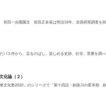
7≫ 阿寒 前田一歩園園主 前田正名翁は明治16年、全国府県調査を
1≫ 選んだバス停から、足をのばし、楽しめる史跡、社寺、景勝を調
文化論（２）
9≫ 「道東文化塾2020」のシリーズで「第十四話・釧路川の変革期