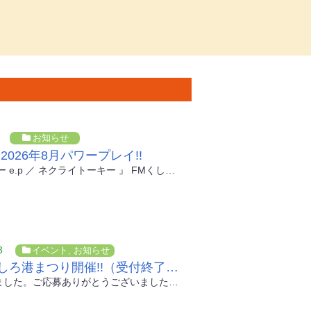
お知らせ
2026年8月パワープレイ!!
『 煙とブルー e.p ／ ネクライトーキー 』 FMくしろ8月のパワープレイは、TVアニメ『ヤニねこ』エンディングテー...
3
イベント
,
お知らせ
第79回くしろ港まつり開催!!（受付終了しました）市民踊りパレード踊り手大募集!!
受付終了しました。ご応募ありがとうございました！ くしろ港まつりの三大パレードの一つ「市民踊りパレード」の踊り手を募集します...