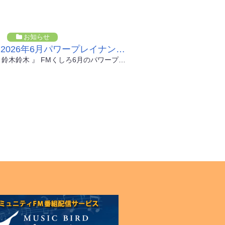
お知らせ
FMくしろ2026年6月パワープレイナンバー!!
『 二人旅 ／ 鈴木鈴木 』 FMくしろ6月のパワープレイナンバーは、実の兄弟ユニット「鈴木鈴木」のNew Single『 ...