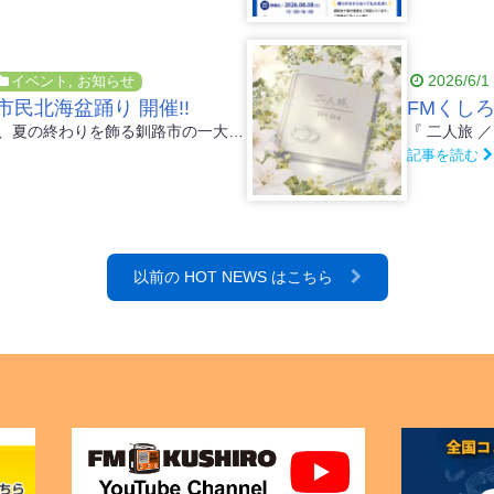
2026/6/1
イベント
,
お知らせ
市民北海盆踊り 開催!!
道東最大級の本櫓、夏の終わりを飾る釧路市の一大恒例行事、第72回くしろ市民北海盆踊りが北大通を会場に8月19日（水）に開催されます...
記事を読む
以前の HOT NEWS はこちら