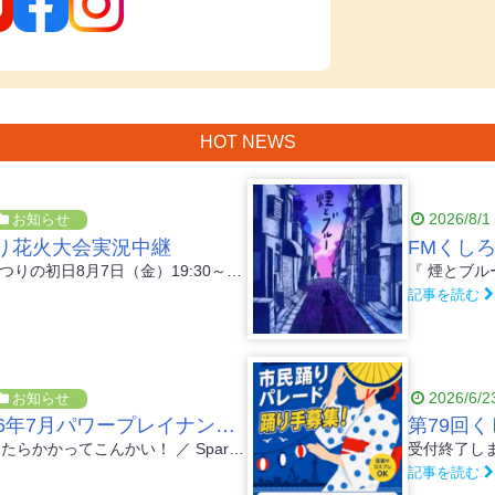
HOT NEWS
2026/8/1
お知らせ
り花火大会実況中継
FMくしろ
第79回くしろ港まつりの初日8月7日（金）19:30～20:00 釧路新聞創刊80周年記念 くしろ港まつり花火大会を開催します。 打ち上げ...
記事を読む
2026/6/2
お知らせ
FMくしろ2026年7月パワープレイナンバー!!
『 「好き」があったらかかってこんかい！ ／ Sparkling Eyes(スパークリングアイズ) 』 FMくしろ7月のパワ...
記事を読む