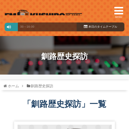
MENU
age
15:00～16:00
本日のタイ
ムテーブル
釧路歴史探訪
ホーム
釧路歴史探訪
「
釧路歴史探訪
」
一覧