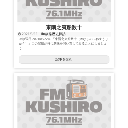
東隅之夷船数十
2021/3/22
釧路歴史探訪
≪放送日 2021/03/22≫ 「東隅之夷船数十（めなしのふねすうじ
ゅう）」この記載が持つ意味を問い直してみることにしましょ
う
記事を読む