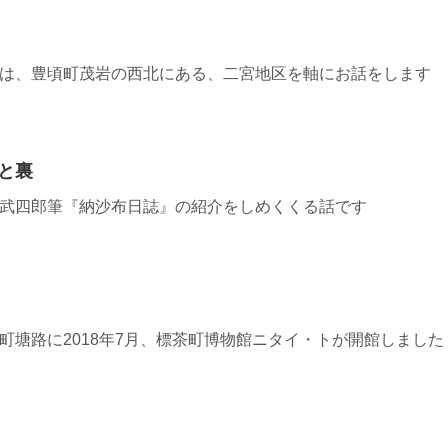
7≫ 今週は、豊頃町茂岩の西北にある、二宮地区を軸にお話をします
と裏
4≫ 松浦武四郎筆『納沙布日誌』の紹介をしめくくる話です
≫ 標茶町塘路に2018年7月、標茶町博物館ニタイ・トが開館しました