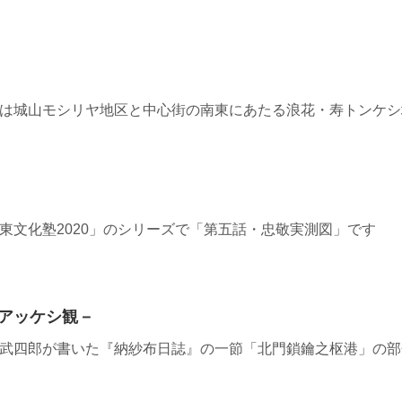
8≫ 今夜は城山モシリヤ地区と中心街の南東にあたる浪花・寿トン
≫ 「道東文化塾2020」のシリーズで「第五話・忠敬実測図」です
アッケシ観－
8≫ 松浦武四郎が書いた『納紗布日誌』の一節「北門鎖鑰之枢港」