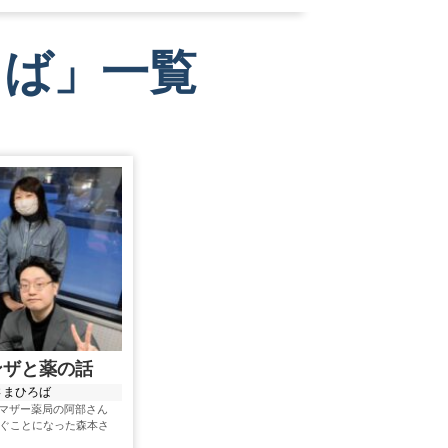
ろば
」
一覧
ンザと薬の話
さまひろば
マザー薬局の阿部さん
継ぐことになった森本さ