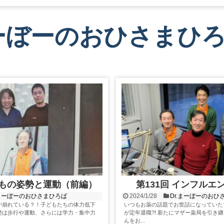
まーぼーのおひさまひ
子どもの姿勢と運動（前編）
第131回 インフルエ
.まーぼーのおひさまひろば
2024/1/28
Dr.まーぼーのおひ
が崩れている？！子どもたちの体力低下
いつもお薬の話題でお世話になっていた
勢は歩行や運動、さらには学力・集中力
が定年退職?! 新たにマザー薬局を引き
んをお...