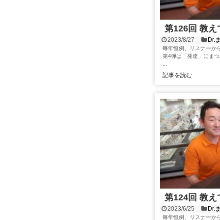
第126回 教
2023/8/27
Dr
毎年恒例、リスナーか
第4弾は「発達」にまつ
...
記事を読む
第124回 教
2023/6/25
Dr
毎年恒例、リスナーか