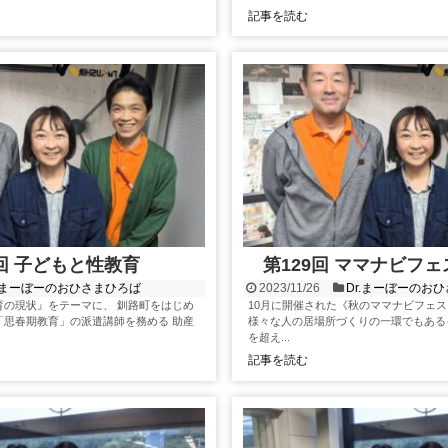
記事を読む
0回 子どもと性教育
第129回 ママナビフ
r.まーぼーのおひさまひろば
2023/11/26
Dr.まーぼーのお
育の現状』をテーマに、 釧路町をはじめ
10月に開催された《秋のママナビフェス
「思春期教育」の派遣講師を務める 助産
様々な人の居場所づくりの一環でもある
を超え...
記事を読む