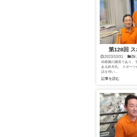
第128回
2023/10/31
D
幼稚園の園長であり、
ある鈴木氏。 スポー
話を伺い...
記事を読む