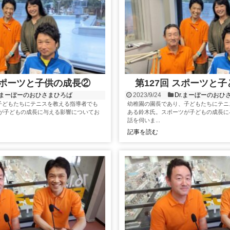
 スポーツと子供の成長②
第127回 スポーツと
r.まーぼーのおひさまひろば
2023/9/24
Dr.まーぼーのおひ
子どもたちにテニスを教える指導者でも
幼稚園の園長であり、子どもたちにテニ
ツが子どもの成長に与える影響についてお
ある鈴木氏。スポーツが子どもの成長に
話を伺いま...
記事を読む