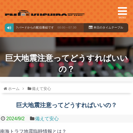
MENU
ュージックバードからの配信番組です
00:00～07:30
本日のタイ
ムテーブル
巨大地震注意ってどうすればいい
の？
ホーム
備えて安心
巨大地震注意ってどうすればいいの？
2024/9/2
備えて安心
南海トラフ地震臨時情報とは？