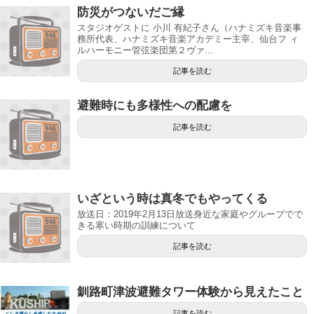
防災がつないだご縁
スタジオゲストに 小川 有紀子さん（ハナミズキ音楽事
務所代表、ハナミズキ音楽アカデミー主宰、仙台フ ィ
ルハーモニー管弦楽団第２ヴァ...
記事を読む
避難時にも多様性への配慮を
記事を読む
いざという時は真冬でもやってくる
放送日：2019年2月13日放送身近な家庭やグループでで
きる寒い時期の訓練について
記事を読む
釧路町津波避難タワー体験から見えたこと
記事を読む