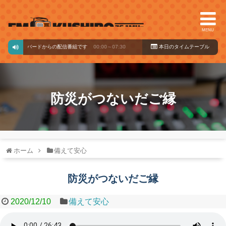
MENU
ージックバードからの配信番組です
00:00～07:30
本日のタイ
ムテーブル
防災がつないだご縁
ホーム
備えて安心
防災がつないだご縁
2020/12/10
備えて安心