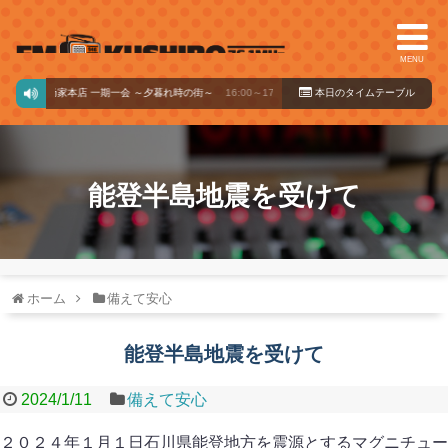
MENU
再）淺乃家本店 一期一会 ～夕暮れ時の街～
16:00～17:00
本日のタイ
ムテーブル
能登半島地震を受けて
ホーム
備えて安心
能登半島地震を受けて
2024/1/11
備えて安心
２０２４年１月１日石川県能登地方を震源とするマグニチュー