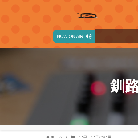
NOW ON AIR
釧
ホーム
テツ男テツ子の部屋