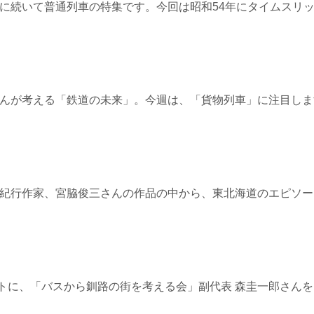
4≫ 先週に続いて普通列車の特集です。今回は昭和54年にタイムスリ
5≫ 星さんが考える「鉄道の未来」。今週は、「貨物列車」に注目し
9≫ 鉄道紀行作家、宮脇俊三さんの作品の中から、東北海道のエピソ
03≫ゲストに、「バスから釧路の街を考える会」副代表 森圭一郎さ