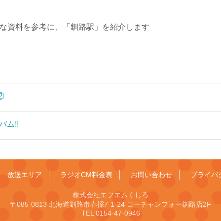
≫ 貴重な資料を参考に、「釧路駅」を紹介します
②
ム!!
放送エリア
ラジオCM料金表
お問い合わせ
プライバ
株式会社エフエムくしろ
〒085-0813 北海道釧路市春採7-1-24 コーチャンフォー釧路店2F
TEL 0154-47-0946