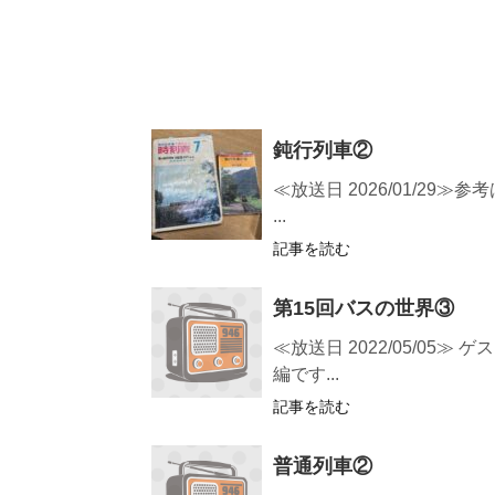
鈍行列車②
≪放送日 2026/01/2
...
記事を読む
第15回バスの世界③
≪放送日 2022/05/0
編です...
記事を読む
普通列車②