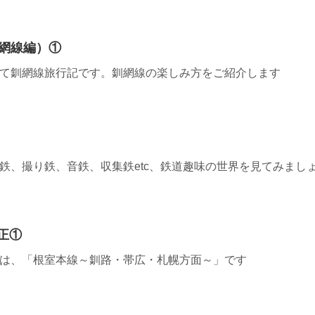
網線編）①
2≫ 続いて釧網線旅行記です。釧網線の楽しみ方をご紹介します
≫ 車両鉄、撮り鉄、音鉄、収集鉄etc、鉄道趣味の世界を見てみまし
改正①
4≫ 今週は、「根室本線～釧路・帯広・札幌方面～」です