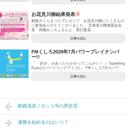
お花見川柳結果発表
釧路さくらまつりプレゼンツ お花見川柳にたくさんの
ご参加ありがとうございました。 北海道川柳連盟会会
長 髙橋みっちょさんと、実行委員...
記事を読む
FMくしろ2026年7月パワープレイナンバ
ー!!
『 「好き」があったらかかってこんかい！ ／ Sparkling
Eyes(スパークリングアイズ) 』 FMくしろ7月のパワ...
記事を読む
釧路湿原ノロッコ号の歴史③
避難を始めるのはいつ？