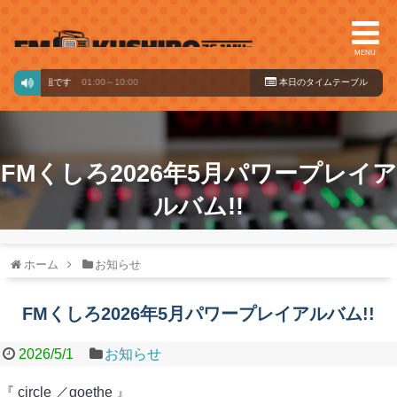
MENU
信番組です
01:00～10:00
本日のタイ
ムテーブル
FMくしろ2026年5月パワープレイア
ルバム!!
ホーム
お知らせ
FMくしろ2026年5月パワープレイアルバム!!
2026/5/1
お知らせ
『 circle ／goethe 』