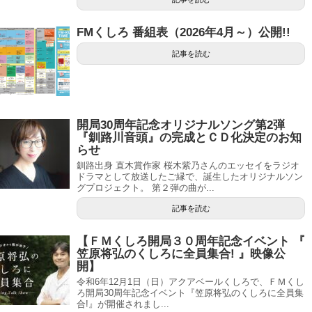
FMくしろ 番組表（2026年4月～）公開!!
記事を読む
開局30周年記念オリジナルソング第2弾
『釧路川音頭』の完成とＣＤ化決定のお知
らせ
釧路出身 直木賞作家 桜木紫乃さんのエッセイをラジオ
ドラマとして放送したご縁で、誕生したオリジナルソン
グプロジェクト。 第２弾の曲が...
記事を読む
【ＦＭくしろ開局３０周年記念イベント 『
笠原将弘のくしろに全員集合! 』映像公
開】
令和6年12月1日（日）アクアベールくしろで、ＦＭくし
ろ開局30周年記念イベント『笠原将弘のくしろに全員集
合!』が開催されまし...