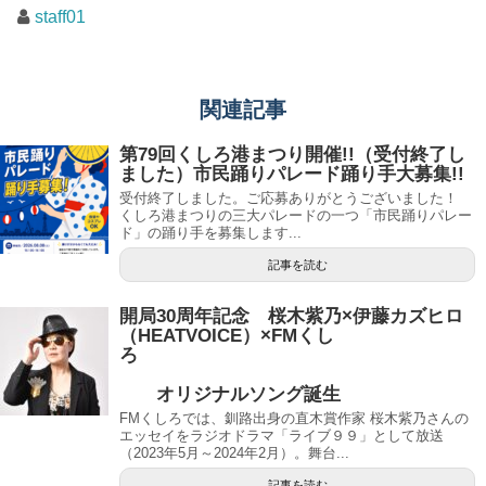
staff01
関連記事
第79回くしろ港まつり開催!!（受付終了し
ました）市民踊りパレード踊り手大募集!!
受付終了しました。ご応募ありがとうございました！
くしろ港まつりの三大パレードの一つ「市民踊りパレー
ド」の踊り手を募集します...
記事を読む
開局30周年記念 桜木紫乃×伊藤カズヒロ
（HEATVOICE）×FMくし
ろ
オリジナルソング誕生
FMくしろでは、釧路出身の直木賞作家 桜木紫乃さんの
エッセイをラジオドラマ「ライブ９９」として放送
（2023年5月～2024年2月）。舞台...
記事を読む