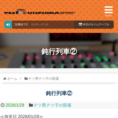
MENU
からの配信番組です
00:00～07:30
本日のタイ
ムテーブル
鈍行列車②
ホーム
テツ男テツ子の部屋
鈍行列車②
2026/1/29
テツ男テツ子の部屋
≪放送日 2026/01/29≫