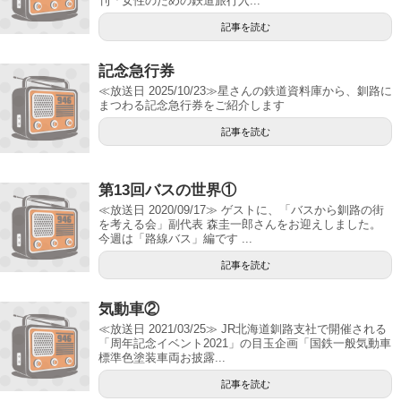
刊「女性のための鉄道旅行入...
記事を読む
記念急行券
≪放送日 2025/10/23≫星さんの鉄道資料庫から、釧路に
まつわる記念急行券をご紹介します
記事を読む
第13回バスの世界①
≪放送日 2020/09/17≫ ゲストに、「バスから釧路の街
を考える会」副代表 森圭一郎さんをお迎えしました。
今週は「路線バス」編です ...
記事を読む
気動車②
≪放送日 2021/03/25≫ JR北海道釧路支社で開催される
「周年記念イベント2021」の目玉企画「国鉄一般気動車
標準色塗装車両お披露...
記事を読む