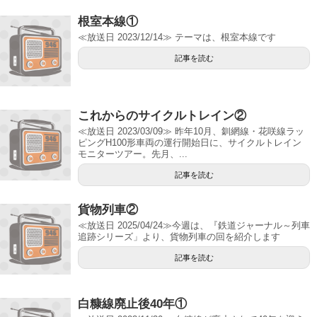
根室本線①
≪放送日 2023/12/14≫ テーマは、根室本線です
記事を読む
これからのサイクルトレイン②
≪放送日 2023/03/09≫ 昨年10月、釧網線・花咲線ラッ
ピングH100形車両の運行開始日に、サイクルトレイン
モニターツアー。先月、...
記事を読む
貨物列車②
≪放送日 2025/04/24≫今週は、『鉄道ジャーナル～列車
追跡シリーズ」より、貨物列車の回を紹介します
記事を読む
白糠線廃止後40年①