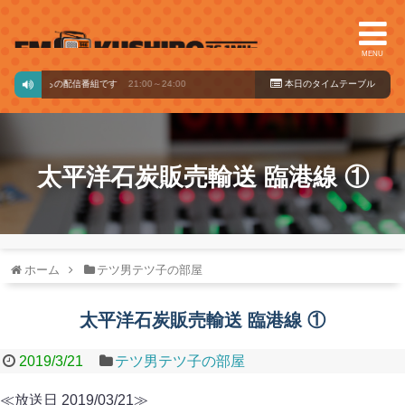
MENU
バードからの配信番組です
21:00～24:00
本日のタイ
ムテーブル
太平洋石炭販売輸送 臨港線 ①
ホーム
テツ男テツ子の部屋
太平洋石炭販売輸送 臨港線 ①
2019/3/21
テツ男テツ子の部屋
≪放送日 2019/03/21≫