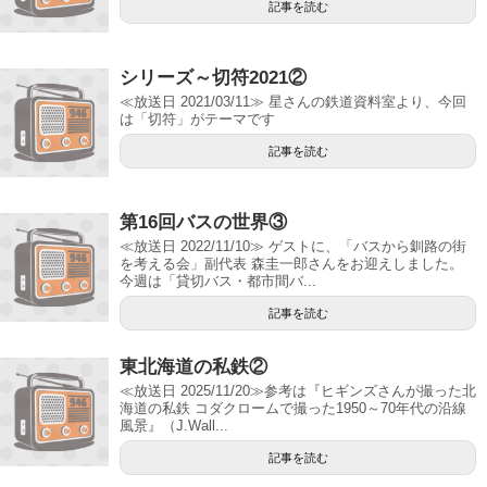
記事を読む
シリーズ～切符2021②
≪放送日 2021/03/11≫ 星さんの鉄道資料室より、今回
は「切符」がテーマです
記事を読む
第16回バスの世界③
≪放送日 2022/11/10≫ ゲストに、「バスから釧路の街
を考える会」副代表 森圭一郎さんをお迎えしました。
今週は「貸切バス・都市間バ...
記事を読む
東北海道の私鉄②
≪放送日 2025/11/20≫参考は『ヒギンズさんが撮った北
海道の私鉄 コダクロームで撮った1950～70年代の沿線
風景』（J.Wall...
記事を読む