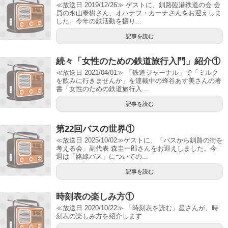
≪放送日 2019/12/26≫ ゲストに、釧路臨港鉄道の会 会
員の永山泰樹さん、オハテフ・カーナさんをお迎えしま
した。今年の鉄活動を振り...
記事を読む
続々「女性のための鉄道旅行入門」紹介①
≪放送日 2021/04/01≫ 「鉄道ジャーナル」で「ミルク
を飲みに行きませんか」を連載中の蜂谷あす美さんの著
書「女性のための鉄道旅行入...
記事を読む
第22回バスの世界①
≪放送日 2025/10/02≫ゲストに、「バスから釧路の街を
考える会」副代表 森圭一郎さんをお迎えしました。今
週は「路線バス」についての...
記事を読む
時刻表の楽しみ方①
≪放送日 2020/10/22≫ 「時刻表を読む」星さんが、時
刻表の楽しみ方を紹介します