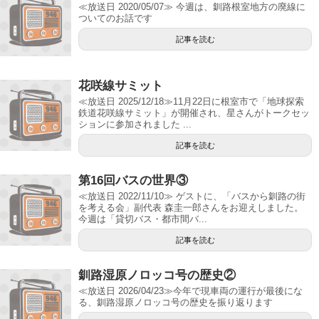
≪放送日 2020/05/07≫ 今週は、釧路根室地方の廃線に
ついてのお話です
記事を読む
花咲線サミット
≪放送日 2025/12/18≫11月22日に根室市で「地球探索
鉄道花咲線サミット」が開催され、星さんがトークセッ
ションに参加されました ...
記事を読む
第16回バスの世界③
≪放送日 2022/11/10≫ ゲストに、「バスから釧路の街
を考える会」副代表 森圭一郎さんをお迎えしました。
今週は「貸切バス・都市間バ...
記事を読む
釧路湿原ノロッコ号の歴史②
≪放送日 2026/04/23≫今年で現車両の運行が最後にな
る、釧路湿原ノロッコ号の歴史を振り返ります