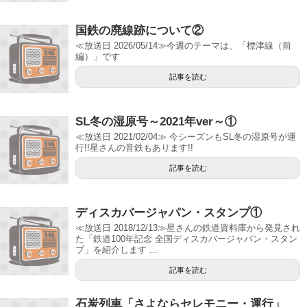
国鉄の廃線跡について②
≪放送日 2026/05/14≫今週のテーマは、「標津線（前
編）」です
記事を読む
SL冬の湿原号～2021年ver～①
≪放送日 2021/02/04≫ 今シーズンもSL冬の湿原号が運
行!!星さんの音鉄もあります!!
記事を読む
ディスカバージャパン・スタンプ①
≪放送日 2018/12/13≫星さんの鉄道資料庫から発見され
た「鉄道100年記念 全国ディスカバージャパン・スタン
プ」を紹介します ...
記事を読む
石炭列車「さよならセレモニー・運行」