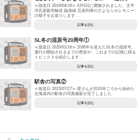
≪放送日 2019/04/18≫ 4月6日に開催されました、太平
洋石炭販売輸送 臨港線 石炭列車のさよならセレモニー
の様子をお送りします ...
記事を読む
SL冬の湿原号20周年①
≪放送日 2020/01/16≫ 20周年を迎えたSL冬の湿原号。
運行が開始されるまでの歴史や、これまでの記憶に残る
トピックスを紹介します...
記事を読む
駅舎の写真②
≪放送日 2023/07/27≫ 星さんが2015年ごろから始めた
北海道内の駅舎の写真撮影が完了しました
記事を読む