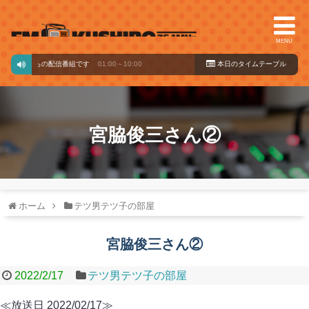
MENU
バードからの配信番組です
01:00～10:00
本日のタイ
ムテーブル
宮脇俊三さん②
ホーム
テツ男テツ子の部屋
宮脇俊三さん②
2022/2/17
テツ男テツ子の部屋
≪放送日 2022/02/17≫