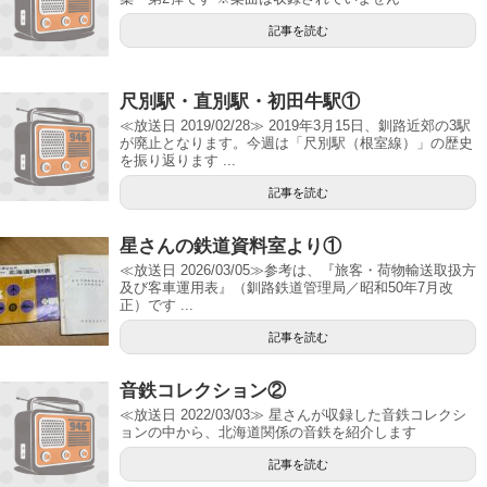
記事を読む
尺別駅・直別駅・初田牛駅①
≪放送日 2019/02/28≫ 2019年3月15日、釧路近郊の3駅
が廃止となります。今週は「尺別駅（根室線）」の歴史
を振り返ります ...
記事を読む
星さんの鉄道資料室より①
≪放送日 2026/03/05≫参考は、『旅客・荷物輸送取扱方
及び客車運用表』（釧路鉄道管理局／昭和50年7月改
正）です ...
記事を読む
音鉄コレクション②
≪放送日 2022/03/03≫ 星さんが収録した音鉄コレクシ
ョンの中から、北海道関係の音鉄を紹介します
記事を読む