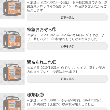
≪放送日 2025/08/28≫今回は、お手軽に撮影できる、釧
路湿原ノロッコ号の撮影ポイントを音鉄を交えながらご
紹介します
記事を読む
特急おおぞら①
≪放送日 2020/03/26≫ 2020年3月14日のダイヤ改正よ
り、新しいタイプの特急おおぞらが加わりました
記事を読む
駅名あれこれ②
≪放送日 2019/11/21≫ めずらしいタイプ、難しい読み
方のタイプなど、今週は本州編です
記事を読む
標茶駅②
≪放送日 2024/08/01≫ 今から50年前、1974年12月10
日、釧網線に（現在の）標茶駅が竣工しました