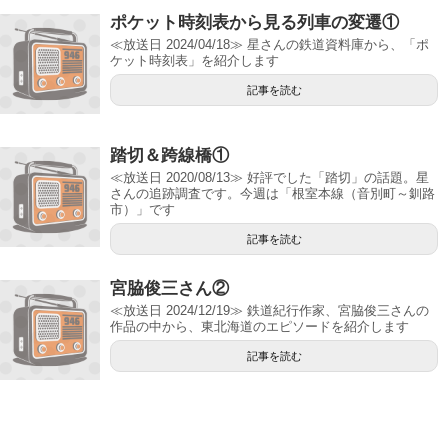
ポケット時刻表から見る列車の変遷①
≪放送日 2024/04/18≫ 星さんの鉄道資料庫から、「ポ
ケット時刻表」を紹介します
記事を読む
踏切＆跨線橋①
≪放送日 2020/08/13≫ 好評でした「踏切」の話題。星
さんの追跡調査です。今週は「根室本線（音別町～釧路
市）」です
記事を読む
宮脇俊三さん②
≪放送日 2024/12/19≫ 鉄道紀行作家、宮脇俊三さんの
作品の中から、東北海道のエピソードを紹介します
記事を読む