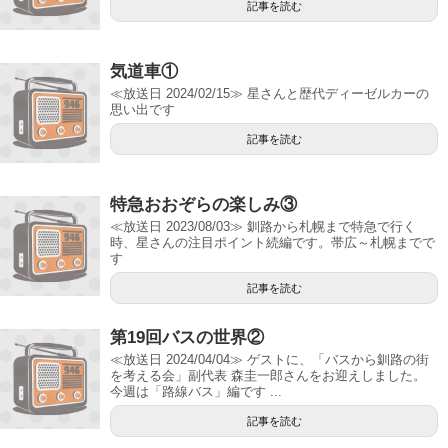
記事を読む
気道車①
≪放送日 2024/02/15≫ 星さんと歴代ディーゼルカーの
思い出です
記事を読む
特急おおぞらの楽しみ③
≪放送日 2023/08/03≫ 釧路から札幌まで特急で行く
時、星さんの注目ポイント続編です。帯広～札幌までで
す
記事を読む
第19回バスの世界②
≪放送日 2024/04/04≫ ゲストに、「バスから釧路の街
を考える会」副代表 森圭一郎さんをお迎えしました。
今週は「路線バス」編です ...
記事を読む