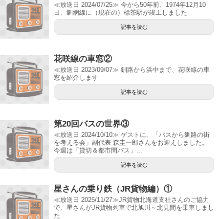
≪放送日 2024/07/25≫ 今から50年前、1974年12月10
日、釧網線に（現在の）標茶駅が竣工しました
記事を読む
花咲線の車窓②
≪放送日 2023/09/07≫ 釧路から浜中まで、花咲線の車
窓を紹介します
記事を読む
第20回バスの世界③
≪放送日 2024/10/10≫ ゲストに、「バスから釧路の街
を考える会」副代表 森圭一郎さんをお迎えしました。
今週は「貸切＆都市間バス」...
記事を読む
星さんの乗り鉄（JR貨物編）①
≪放送日 2025/11/27≫JR貨物北海道支社さんのご協力
で、星さんがJR貨物列車で北旭川～北見間を乗車しまし
た