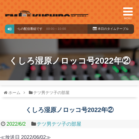
MENU
クバードからの配信番組です
00:00～10:00
本日のタイ
ムテーブル
くしろ湿原ノロッコ号2022年②
ホーム
テツ男テツ子の部屋
くしろ湿原ノロッコ号2022年②
2022/6/2
テツ男テツ子の部屋
≪放送日 2022/06/02≫