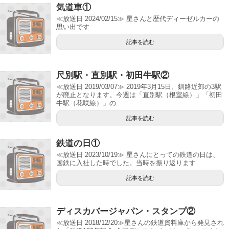
気道車①
≪放送日 2024/02/15≫ 星さんと歴代ディーゼルカーの
思い出です
記事を読む
尺別駅・直別駅・初田牛駅②
≪放送日 2019/03/07≫ 2019年3月15日、釧路近郊の3駅
が廃止となります。今週は「直別駅（根室線）」「初田
牛駅（花咲線）」の...
記事を読む
鉄道の日①
≪放送日 2023/10/19≫ 星さんにとっての鉄道の日は、
国鉄に入社した時でした。当時を振り返ります
記事を読む
ディスカバージャパン・スタンプ②
≪放送日 2018/12/20≫星さんの鉄道資料庫から発見され