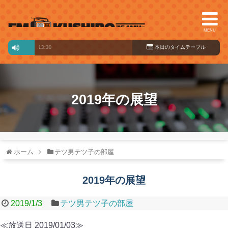
MENU
ラス
07:30～13:30
本日のタイ
ムテーブル
2019年の展望
ホーム
テツ男テツ子の部屋
2019年の展望
2019/1/3
テツ男テツ子の部屋
≪放送日 2019/01/03≫