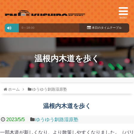
MENU
NOW
17:00～18:00
本日のタイ
ムテーブル
温根内木道を歩く
ホーム
ゆうゆう釧路湿原塾
温根内木道を歩く
2023/5/5
ゆうゆう釧路湿原塾
一部木道が新しくなり、より散策しやすくなりました。（バリ