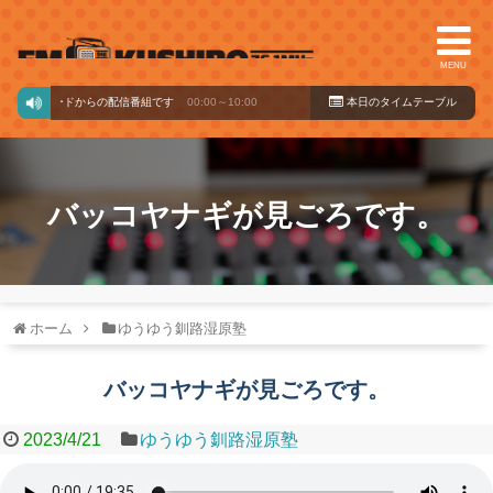
MENU
ックバードからの配信番組です
00:00～10:00
本日のタイ
ムテーブル
バッコヤナギが見ごろです。
ホーム
ゆうゆう釧路湿原塾
バッコヤナギが見ごろです。
2023/4/21
ゆうゆう釧路湿原塾