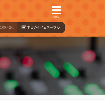
MENU
:00
本日のタイ
ムテーブル
）