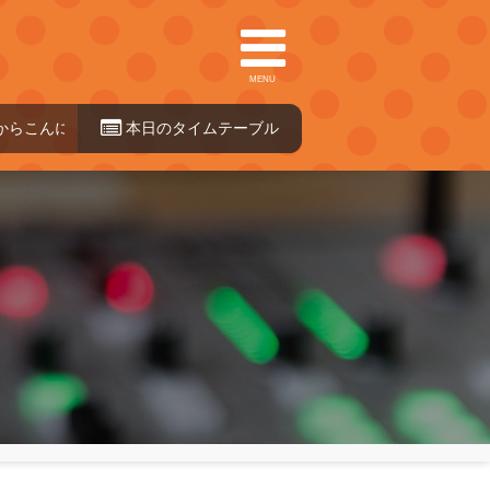
MENU
んにちは（第1）
本日のタイ
10:00～14:00
ムテーブル
）