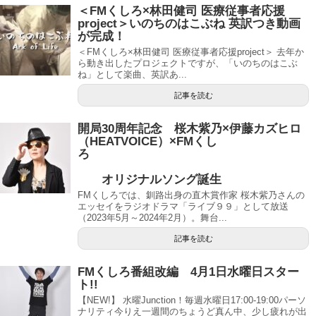
＜FMくしろ×林田健司 医療従事者応援
project＞いのちのはこぶね 英訳つき動画
が完成！
＜FMくしろ×林田健司 医療従事者応援project＞ 去年か
ら動き出したプロジェクトですが、「いのちのはこぶ
ね」として楽曲、英訳あ...
記事を読む
開局30周年記念 桜木紫乃×伊藤カズヒロ
（HEATVOICE）×FMくし
ろ
オリジナルソング誕生
FMくしろでは、釧路出身の直木賞作家 桜木紫乃さんの
エッセイをラジオドラマ「ライブ９９」として放送
（2023年5月～2024年2月）。舞台...
記事を読む
FMくしろ番組改編 4月1日水曜日スター
ト!!
【NEW!】 水曜Junction！毎週水曜日17:00-19:00パーソ
ナリティ今りえ一週間のちょうど真ん中、少し疲れが出