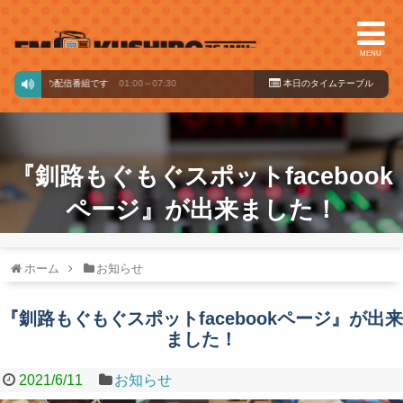
MENU
ドからの配信番組です
01:00～07:30
本日のタイ
ムテーブル
『釧路もぐもぐスポットfacebook
ページ』が出来ました！
ホーム
お知らせ
『釧路もぐもぐスポットfacebookページ』が出来
ました！
2021/6/11
お知らせ