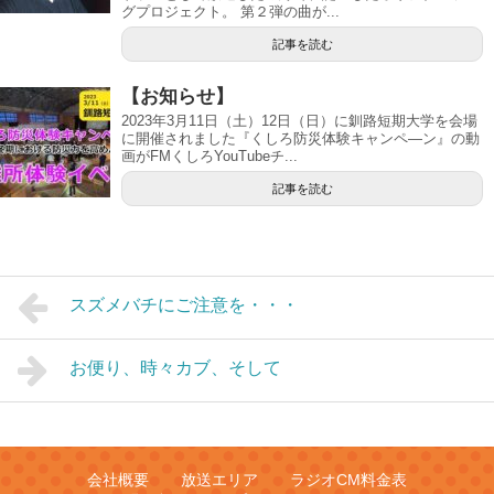
グプロジェクト。 第２弾の曲が...
記事を読む
【お知らせ】
2023年3月11日（土）12日（日）に釧路短期大学を会場
に開催されました『くしろ防災体験キャンペ―ン』の動
画がFMくしろYouTubeチ...
記事を読む
スズメバチにご注意を・・・
お便り、時々カブ、そして
会社概要
放送エリア
ラジオCM料金表