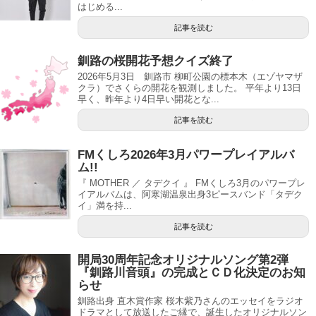
はじめる...
記事を読む
釧路の桜開花予想クイズ終了
2026年5月3日 釧路市 柳町公園の標本木（エゾヤマザ
クラ）でさくらの開花を観測しました。 平年より13日
早く、昨年より4日早い開花とな...
記事を読む
FMくしろ2026年3月パワープレイアルバ
ム!!
『 MOTHER ／ タデクイ 』 FMくしろ3月のパワープレ
イアルバムは、阿寒湖温泉出身3ピースバンド「タデク
イ」満を持...
記事を読む
開局30周年記念オリジナルソング第2弾
『釧路川音頭』の完成とＣＤ化決定のお知
らせ
釧路出身 直木賞作家 桜木紫乃さんのエッセイをラジオ
ドラマとして放送したご縁で、誕生したオリジナルソン