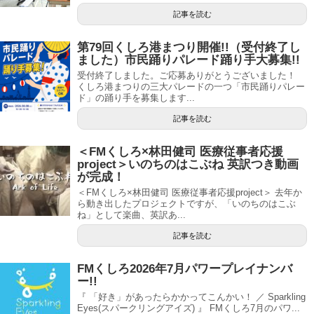
記事を読む
第79回くしろ港まつり開催!!（受付終了し
ました）市民踊りパレード踊り手大募集!!
受付終了しました。ご応募ありがとうございました！
くしろ港まつりの三大パレードの一つ「市民踊りパレー
ド」の踊り手を募集します...
記事を読む
＜FMくしろ×林田健司 医療従事者応援
project＞いのちのはこぶね 英訳つき動画
が完成！
＜FMくしろ×林田健司 医療従事者応援project＞ 去年か
ら動き出したプロジェクトですが、「いのちのはこぶ
ね」として楽曲、英訳あ...
記事を読む
FMくしろ2026年7月パワープレイナンバ
ー!!
『 「好き」があったらかかってこんかい！ ／ Sparkling
Eyes(スパークリングアイズ) 』 FMくしろ7月のパワ...