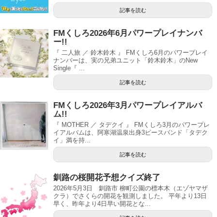
記事を読む
FMくしろ2026年6月パワープレイナンバ
ー!!
『 二人旅 ／ 鈴木鈴木 』 FMくしろ6月のパワープレイ
ナンバーは、実の兄弟ユニット「鈴木鈴木」のNew
Single『 ...
記事を読む
FMくしろ2026年3月パワープレイアルバ
ム!!
『 MOTHER ／ タデクイ 』 FMくしろ3月のパワープレ
イアルバムは、阿寒湖温泉出身3ピースバンド「タデク
イ」満を持...
記事を読む
釧路の桜開花予想クイズ終了
2026年5月3日 釧路市 柳町公園の標本木（エゾヤマザ
クラ）でさくらの開花を観測しました。 平年より13日
早く、昨年より4日早い開花とな...