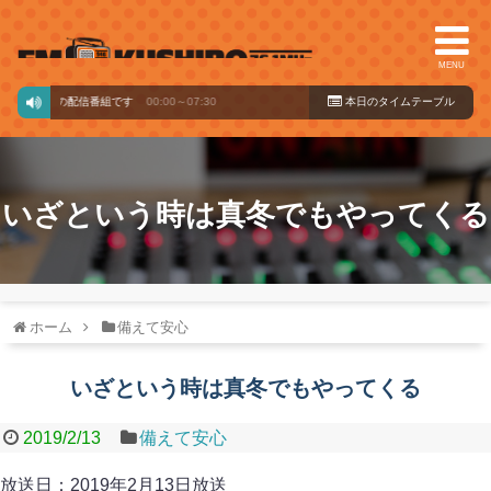
MENU
ードからの配信番組です
00:00～07:30
本日のタイ
ムテーブル
いざという時は真冬でもやってくる
ホーム
備えて安心
いざという時は真冬でもやってくる
2019/2/13
備えて安心
放送日：2019年2月13日放送