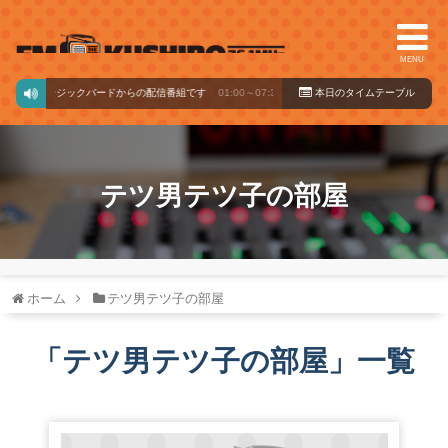
MENU
ミュージックバードからの配信番組です
01:00～07:30
本日のタイ
ムテーブル
テツ男テツ子の部屋
ホーム
テツ男テツ子の部屋
「
テツ男テツ子の部屋
」
一覧