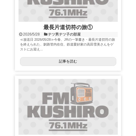
最長片道切符の旅①
2026/5/28
テツ男テツ子の部屋
≪放送日 2026/05/28≫今春、JRの一筆書き・最長片道切符の旅
を終えられた、釧路管内在住、鉄道愛好家の高田雪美さんをゲ
ストにお迎え...
記事を読む