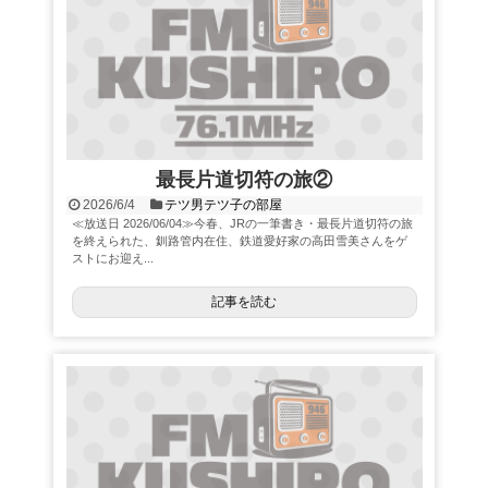
最長片道切符の旅②
2026/6/4
テツ男テツ子の部屋
≪放送日 2026/06/04≫今春、JRの一筆書き・最長片道切符の旅
を終えられた、釧路管内在住、鉄道愛好家の高田雪美さんをゲ
ストにお迎え...
記事を読む