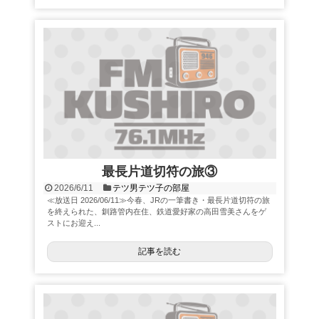
最長片道切符の旅③
2026/6/11
テツ男テツ子の部屋
≪放送日 2026/06/11≫今春、JRの一筆書き・最長片道切符の旅
を終えられた、釧路管内在住、鉄道愛好家の高田雪美さんをゲ
ストにお迎え...
記事を読む