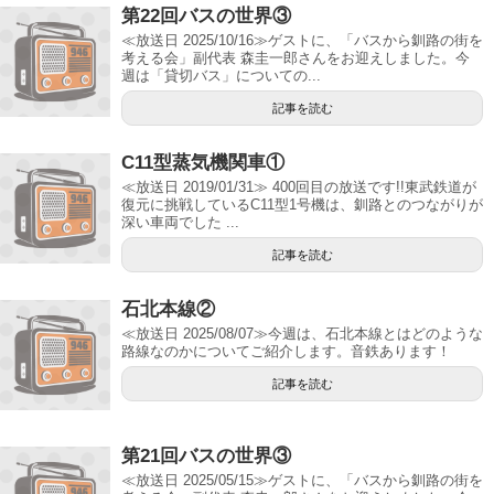
第22回バスの世界③
≪放送日 2025/10/16≫ゲストに、「バスから釧路の街を
考える会」副代表 森圭一郎さんをお迎えしました。今
週は「貸切バス」についての...
記事を読む
C11型蒸気機関車①
≪放送日 2019/01/31≫ 400回目の放送です!!東武鉄道が
復元に挑戦しているC11型1号機は、釧路とのつながりが
深い車両でした ...
記事を読む
石北本線②
≪放送日 2025/08/07≫今週は、石北本線とはどのような
路線なのかについてご紹介します。音鉄あります！
記事を読む
第21回バスの世界③
≪放送日 2025/05/15≫ゲストに、「バスから釧路の街を