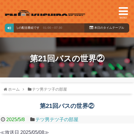
MENU
バードからの配信番組です
01:00～07:30
本日のタイ
ムテーブル
第21回バスの世界②
ホーム
テツ男テツ子の部屋
第21回バスの世界②
2025/5/8
テツ男テツ子の部屋
≪放送日 2025/05/08≫