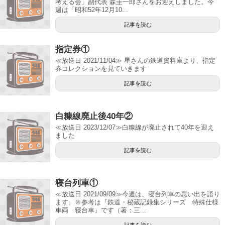
考える会」副代表 森圭一郎さんをお迎えしました。今
週は「昭和52年12月10...
記事を読む
指定券①
≪放送日 2021/11/04≫ 星さんの鉄道資料庫より、指定
券コレクションを見ていきます
記事を読む
白糠線廃止後40年②
≪放送日 2023/12/07≫白糠線が廃止されて40年を迎え
ました
記事を読む
寝台列車①
≪放送日 2021/09/09≫今週は、寝台列車の思い出を語り
ます。※参考は『鉄道・秘蔵記録集シリーズ 特殊仕様
車両 寝台車』です（著：三...
記事を読む