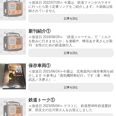
≪放送日 2022/07/28≫ 今週は、鉄道ファンがカラオケ
に行ったら歌う定番ソングをご紹介します。※楽曲は収
録されていません
記事を読む
新刊紹介①
≪放送日 2019/08/29≫ 「鉄道ジャーナル」で「ミルク
を飲みに行きませんか」を連載中、蜂谷あす美さんが新
刊「女性のための鉄道旅行入...
記事を読む
保存車両①
≪放送日 2021/06/24≫今週は、北海道内の保存車両を紹
介します ※参考は『蒸気機関車紀行』です（著：神谷
武志／天夢人） ...
記事を読む
鉄道トーク①
≪放送日 2023/05/04≫ ゲストに、鉄道歴48年鉄道愛好
家、防災士の辻川実さんをお迎えしました