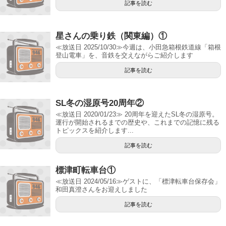
記事を読む
星さんの乗り鉄（関東編）①
≪放送日 2025/10/30≫今週は、小田急箱根鉄道線「箱根
登山電車」を、音鉄を交えながらご紹介します
記事を読む
SL冬の湿原号20周年②
≪放送日 2020/01/23≫ 20周年を迎えたSL冬の湿原号。
運行が開始されるまでの歴史や、これまでの記憶に残る
トピックスを紹介します...
記事を読む
標津町転車台①
≪放送日 2024/05/16≫ゲストに、「標津転車台保存会」
和田真澄さんをお迎えしました
記事を読む