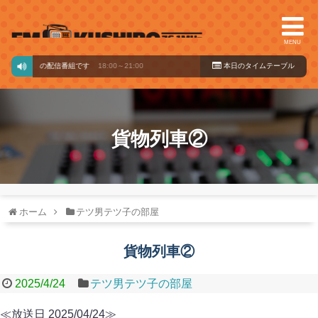
MENU
ードからの配信番組です
18:00～21:00
本日のタイ
ムテーブル
貨物列車②
ホーム
テツ男テツ子の部屋
貨物列車②
2025/4/24
テツ男テツ子の部屋
≪放送日 2025/04/24≫