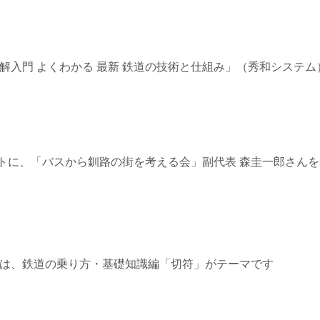
6≫ 「図解入門 よくわかる 最新 鉄道の技術と仕組み」（秀和シス
01≫ゲストに、「バスから釧路の街を考える会」副代表 森圭一郎さ
1≫ 今週は、鉄道の乗り方・基礎知識編「切符」がテーマです