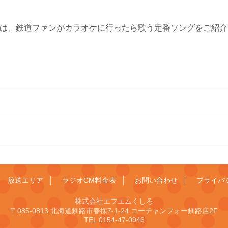
21≫ 今週は、鉄道ファンがカラオケに行ったら歌う定番ソングをご
放送エリア
ラジオCM料金表
お問い合わせ
プライバ
株式会社エフエムくしろ
〒085-0813 北海道釧路市春採7-1-24 コーチャンフォー釧路店2F
TEL 0154-47-0946