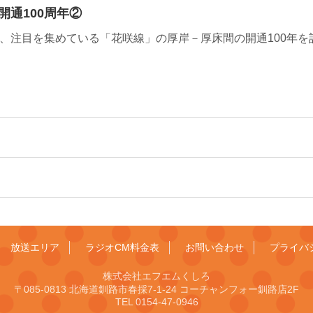
通100周年②
8≫ 現在、注目を集めている「花咲線」の厚岸－厚床間の開通100
放送エリア
ラジオCM料金表
お問い合わせ
プライバ
株式会社エフエムくしろ
〒085-0813 北海道釧路市春採7-1-24 コーチャンフォー釧路店2F
TEL 0154-47-0946