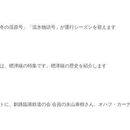
5≫「SL冬の湿原号」「流氷物語号」が運行シーズンを迎えます
7≫ 今回は、標津線の特集です。標津線の歴史を紹介します
3≫ ゲストに、釧路臨港鉄道の会 会員の永山泰樹さん、オハフ・