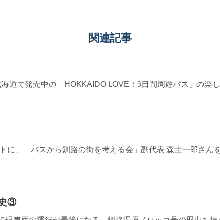
関連記事
≫ JR北海道で発売中の「HOKKAIDO LOVE！6日間周遊パス」
8≫ ゲストに、「バスから釧路の街を考える会」副代表 森圭一郎
史③
0≫今年で現車両の運行が最後になる、釧路湿原ノロッコ号の歴史を