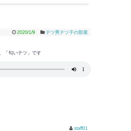
2020/1/9
テツ男テツ子の部屋
、「匂いテツ」です
staff01