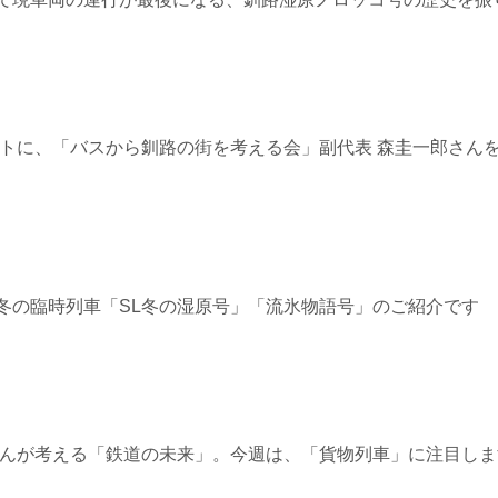
2≫ ゲストに、「バスから釧路の街を考える会」副代表 森圭一郎
6≫道東冬の臨時列車「SL冬の湿原号」「流氷物語号」のご紹介です
5≫ 星さんが考える「鉄道の未来」。今週は、「貨物列車」に注目し