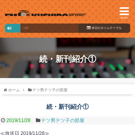
MENU
わくわく♪プラス
本日のタイ
07:30～13:30
ムテーブル
続・新刊紹介①
ホーム
テツ男テツ子の部屋
続・新刊紹介①
2019/11/28
テツ男テツ子の部屋
≪放送日 2019/11/28≫