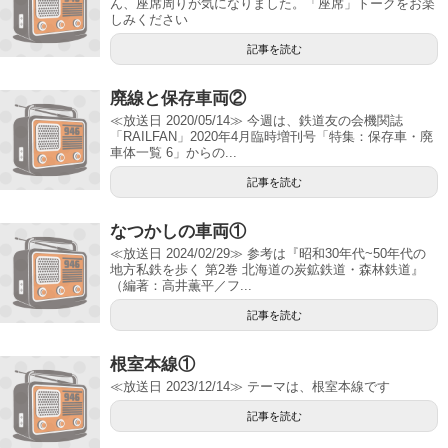
ん、座席周りが気になりました。「座席」トークをお楽
しみください
記事を読む
廃線と保存車両②
≪放送日 2020/05/14≫ 今週は、鉄道友の会機関誌
「RAILFAN」2020年4月臨時増刊号「特集：保存車・廃
車体一覧 6」からの...
記事を読む
なつかしの車両①
≪放送日 2024/02/29≫ 参考は『昭和30年代~50年代の
地方私鉄を歩く 第2巻 北海道の炭鉱鉄道・森林鉄道』
（編著：高井薫平／フ...
記事を読む
根室本線①
≪放送日 2023/12/14≫ テーマは、根室本線です
記事を読む