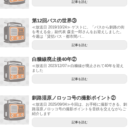
記事を読む
第12回バスの世界③
≪放送日 2019/10/24≫ ゲストに、「バスから釧路の街
を考える会」副代表 森圭一郎さんをお迎えしました。
今週は「貸切バス・都市間バ...
記事を読む
白糠線廃止後40年②
≪放送日 2023/12/07≫白糠線が廃止されて40年を迎え
ました
記事を読む
釧路湿原ノロッコ号の撮影ポイント②
≪放送日 2025/09/04≫今回は、お手軽に撮影できる、釧
路湿原ノロッコ号の撮影ポイントを音鉄を交えながらご
紹介します
記事を読む