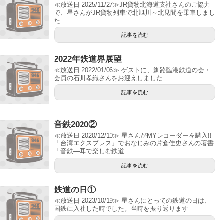
≪放送日 2025/11/27≫JR貨物北海道支社さんのご協力
で、星さんがJR貨物列車で北旭川～北見間を乗車しまし
た
記事を読む
2022年鉄道界展望
≪放送日 2022/01/06≫ ゲストに、釧路臨港鉄道の会・
会員の石川孝織さんをお迎えしました
記事を読む
音鉄2020②
≪放送日 2020/12/10≫ 星さんがMYレコーダーを購入!!
「台湾エクスプレス」でおなじみの片倉佳史さんの著書
「音鉄―耳で楽しむ鉄道...
記事を読む
鉄道の日①
≪放送日 2023/10/19≫ 星さんにとっての鉄道の日は、
国鉄に入社した時でした。当時を振り返ります