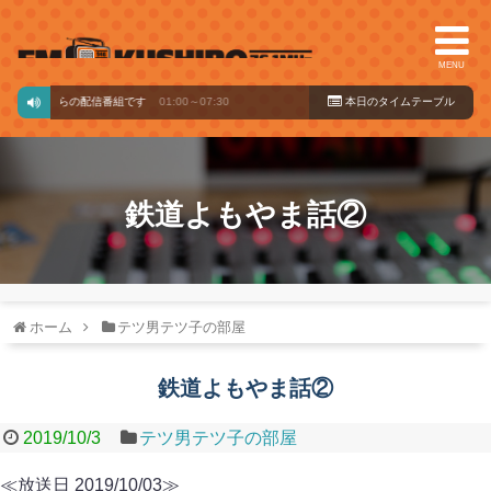
MENU
バードからの配信番組です
01:00～07:30
本日のタイ
ムテーブル
鉄道よもやま話②
ホーム
テツ男テツ子の部屋
鉄道よもやま話②
2019/10/3
テツ男テツ子の部屋
≪放送日 2019/10/03≫