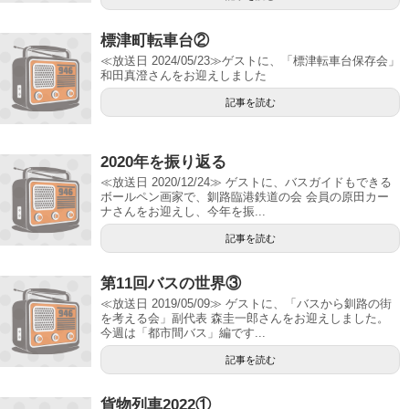
標津町転車台②
≪放送日 2024/05/23≫ゲストに、「標津転車台保存会」
和田真澄さんをお迎えしました
記事を読む
2020年を振り返る
≪放送日 2020/12/24≫ ゲストに、バスガイドもできる
ボールペン画家で、釧路臨港鉄道の会 会員の原田カー
ナさんをお迎えし、今年を振...
記事を読む
第11回バスの世界③
≪放送日 2019/05/09≫ ゲストに、「バスから釧路の街
を考える会」副代表 森圭一郎さんをお迎えしました。
今週は「都市間バス」編です...
記事を読む
貨物列車2022①