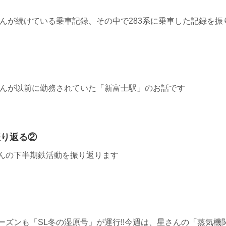
0≫ 星さんが続けている乗車記録、その中で283系に乗車した記録を
9≫ 星さんが以前に勤務されていた「新富士駅」のお話です
振り返る②
≫星さんの下半期鉄活動を振り返ります
8≫今シーズンも「SL冬の湿原号」が運行!!今週は、星さんの「蒸気