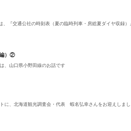
9≫参考は、『交通公社の時刻表（夏の臨時列車・房総夏ダイヤ収録）
編）②
≫ 今週は、山口県小野田線のお話です
7≫ ゲストに、北海道観光調査会・代表 蝦名弘幸さんをお迎えしま