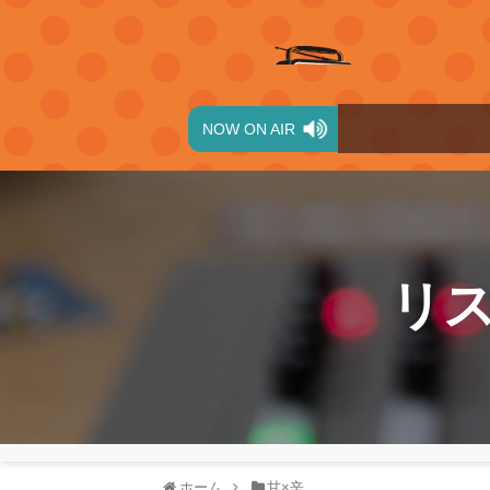
NOW ON AIR
リ
ホーム
甘×辛