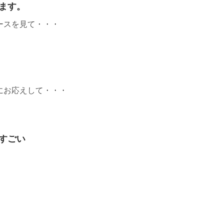
ます。
ースを見て・・・
にお応えして・・・
すごい