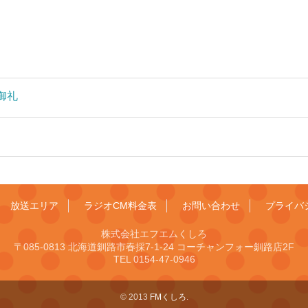
了御礼
放送エリア
ラジオCM料金表
お問い合わせ
プライバ
株式会社エフエムくしろ
〒085-0813 北海道釧路市春採7-1-24 コーチャンフォー釧路店2F
TEL 0154-47-0946
© 2013
FMくしろ
.