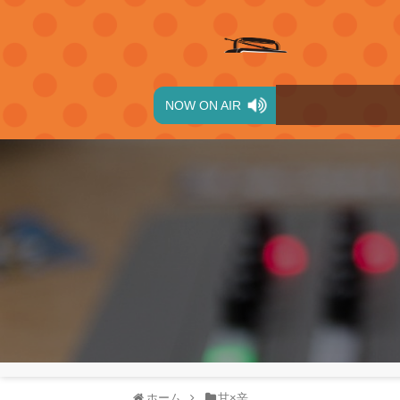
NOW ON AIR
ホーム
甘×辛