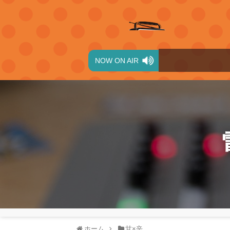
NOW ON AIR
ホーム
甘×辛