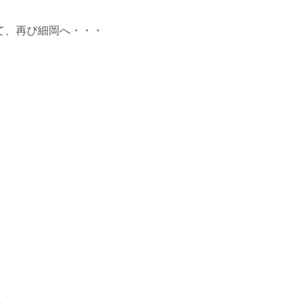
て、再び細岡へ・・・
・