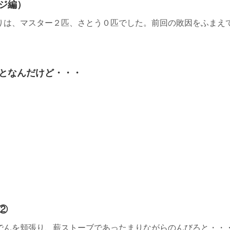
ジ編）
りは、マスター２匹、さとう０匹でした。前回の敗因をふまえ
となんだけど・・・
②
でんを頬張り、薪ストーブであったまりながらのんびろと・・