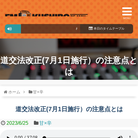
MENU
わくわく♪プラス
本日のタイ
07:30～13:30
ムテーブル
道交法改正(7月1日施行）の注意点と
は
ホーム
甘×辛
道交法改正(7月1日施行）の注意点とは
2023/6/25
甘×辛