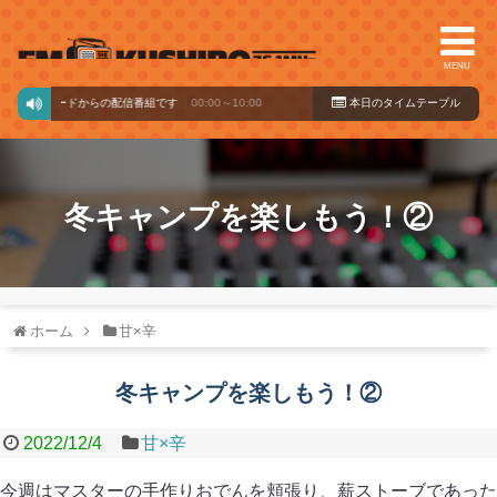
MENU
ックバードからの配信番組です
00:00～10:00
本日のタイ
ムテーブル
冬キャンプを楽しもう！②
ホーム
甘×辛
冬キャンプを楽しもう！②
2022/12/4
甘×辛
今週はマスターの手作りおでんを頬張り、薪ストーブであった