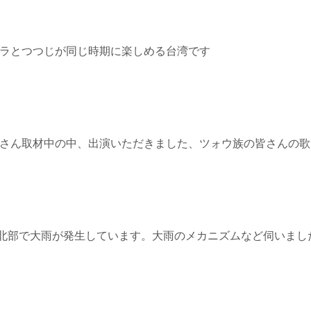
≫ サクラとつつじが同じ時期に楽しめる台湾です
1≫ 片倉さん取材中の中、出演いただきました、ツォウ族の皆さん
2≫台湾北部で大雨が発生しています。大雨のメカニズムなど伺いまし