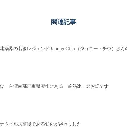
関連記事
≫ 台湾建築界の若きレジェンドJohnny Chiu（ジョニー・チウ）さ
5≫ 今週は、台湾南部屏東県潮州にある「冷熱冰」のお話です
≫ コロナウイルス前後である変化が起きました