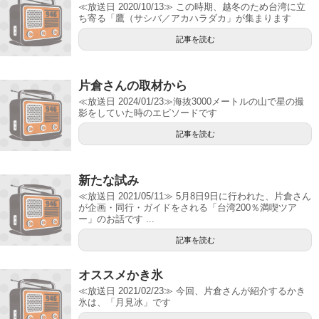
≪放送日 2020/10/13≫ この時期、越冬のため台湾に立
ち寄る「鷹（サシバ／アカハラダカ」が集まります
記事を読む
片倉さんの取材から
≪放送日 2024/01/23≫海抜3000メートルの山で星の撮
影をしていた時のエピソードです
記事を読む
新たな試み
≪放送日 2021/05/11≫ 5月8日9日に行われた、片倉さん
が企画・同行・ガイドをされる「台湾200％満喫ツア
ー」のお話です ...
記事を読む
オススメかき氷
≪放送日 2021/02/23≫ 今回、片倉さんが紹介するかき
氷は、「月見冰」です