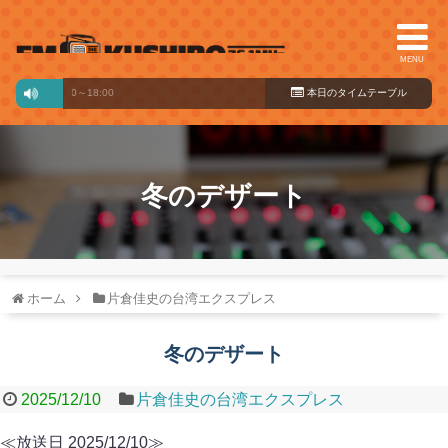
MENU
NOW
17:00～18:00
本日のタイ
ムテーブル
冬のデザート
ホーム
片倉佳史の台湾エクスプレス
冬のデザート
2025/12/10
片倉佳史の台湾エクスプレス
≪放送日 2025/12/10≫