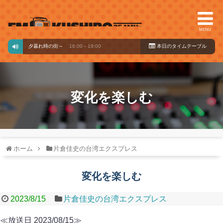
MENU
期一会 ～夕暮れ時の街～
18:00～19:00
本日のタイ
ムテーブル
変化を楽しむ
ホーム
片倉佳史の台湾エクスプレス
変化を楽しむ
2023/8/15
片倉佳史の台湾エクスプレス
≪放送日 2023/08/15≫