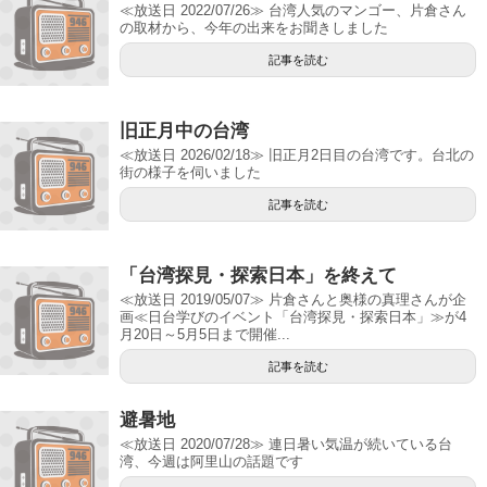
≪放送日 2022/07/26≫ 台湾人気のマンゴー、片倉さん
の取材から、今年の出来をお聞きしました
記事を読む
旧正月中の台湾
≪放送日 2026/02/18≫ 旧正月2日目の台湾です。台北の
街の様子を伺いました
記事を読む
「台湾探見・探索日本」を終えて
≪放送日 2019/05/07≫ 片倉さんと奥様の真理さんが企
画≪日台学びのイベント「台湾探見・探索日本」≫が4
月20日～5月5日まで開催...
記事を読む
避暑地
≪放送日 2020/07/28≫ 連日暑い気温が続いている台
湾、今週は阿里山の話題です