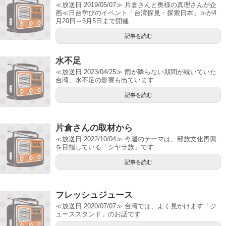
≪放送日 2019/05/07≫ 片倉さんと奥様の真理さんが企
画≪日台学びのイベント「台湾探見・探索日本」≫が4
月20日～5月5日まで開催...
記事を読む
水不足
≪放送日 2023/04/25≫ 雨が降らない期間が続いていた
台湾、水不足の影響も出ています
記事を読む
片倉さんの取材から
≪放送日 2022/10/04≫ 今週のテーマは、部族文化再興
を目指している「シヤラ族」です
記事を読む
フレッシュジュース
≪放送日 2020/07/07≫ 台湾では、よく見かけます「ジ
ューススタンド」のお話です