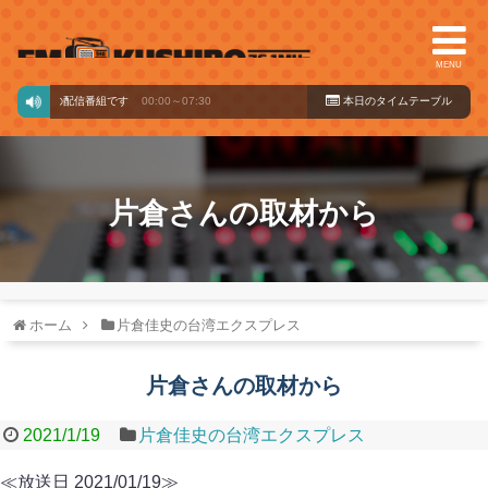
MENU
ードからの配信番組です
00:00～07:30
本日のタイ
ムテーブル
片倉さんの取材から
ホーム
片倉佳史の台湾エクスプレス
片倉さんの取材から
2021/1/19
片倉佳史の台湾エクスプレス
≪放送日 2021/01/19≫