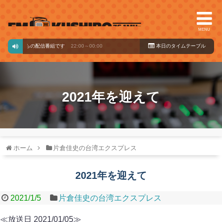
MENU
バードからの配信番組です
22:00～00:00
本日のタイ
ムテーブル
2021年を迎えて
ホーム
片倉佳史の台湾エクスプレス
2021年を迎えて
2021/1/5
片倉佳史の台湾エクスプレス
≪放送日 2021/01/05≫