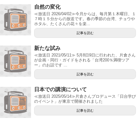
自然の変化
≪放送日 2026/04/02≫今月からは、毎月第１木曜日、１
７時１５分からの放送です。春の季節の台湾、チョウや
ホタル、たくさんの花々を楽...
記事を読む
新たな試み
≪放送日 2021/05/11≫ 5月8日9日に行われた、片倉さん
が企画・同行・ガイドをされる「台湾200％満喫ツア
ー」のお話です ...
記事を読む
日本での講演について
≪放送日 2025/05/14≫片倉さんプロデュース「日台学び
のイベント」が東京で開催されました
記事を読む