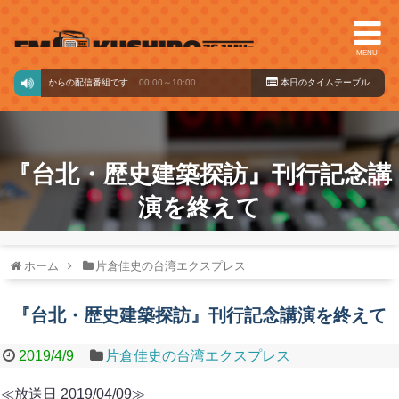
MENU
クバードからの配信番組です
00:00～10:00
本日のタイ
ムテーブル
『台北・歴史建築探訪』刊行記念講
演を終えて
ホーム
片倉佳史の台湾エクスプレス
『台北・歴史建築探訪』刊行記念講演を終えて
2019/4/9
片倉佳史の台湾エクスプレス
≪放送日 2019/04/09≫