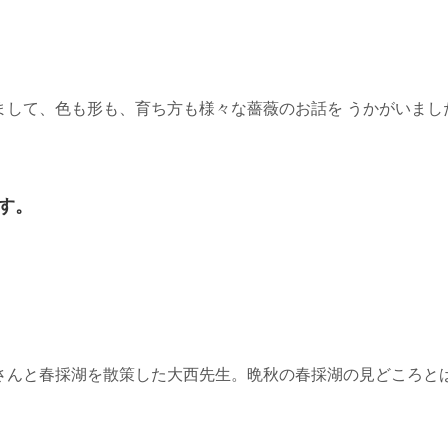
まして、色も形も、育ち方も様々な薔薇のお話を うかがいまし
す。
さんと春採湖を散策した大西先生。晩秋の春採湖の見どころと