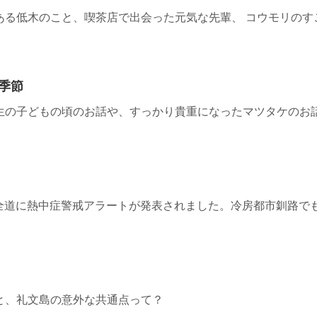
ある低木のこと、喫茶店で出会った元気な先輩、 コウモリのす
季節
生の子どもの頃のお話や、すっかり貴重になったマツタケのお
めて全道に熱中症警戒アラートが発表されました。冷房都市釧路
と、礼文島の意外な共通点って？