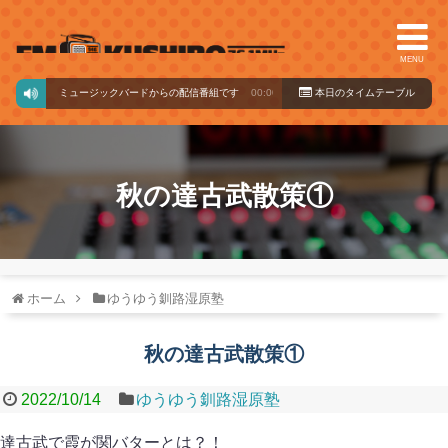
MENU
ミュージックバードからの配信番組です
00:00～10:00
本日のタイ
ムテーブル
秋の達古武散策①
ホーム
ゆうゆう釧路湿原塾
秋の達古武散策①
2022/10/14
ゆうゆう釧路湿原塾
達古武で霞が関バターとは？！